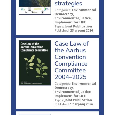
strategies
Categories:
Environmental
Democracy,
Environmental Justice,
Implement for LIFE
Types:
Joint Publication
Published:
23 srpanj 2026
Case Law of
the Aarhus
Convention
Compliance
Committee
2004–2025
Categories:
Environmental
Democracy,
Environmental Justice,
Implement for LIFE
Types:
Joint Publication
Published:
17 srpanj 2026