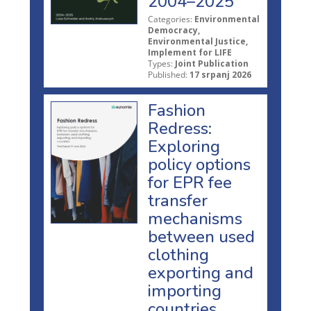
2004–2025
Categories:
Environmental
Democracy,
Environmental Justice,
Implement for LIFE
Types:
Joint Publication
Published:
17 srpanj 2026
Fashion
Redress:
Exploring
policy options
for EPR fee
transfer
mechanisms
between used
clothing
exporting and
importing
countries