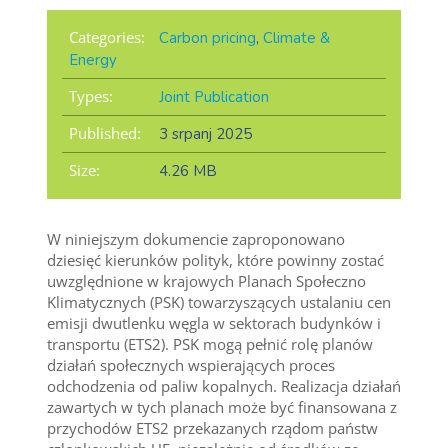
Categories:
Carbon pricing
,
Climate &
Energy
Types:
Joint Publication
Published:
3 srpanj 2025
Size:
4.26 MB
W niniejszym dokumencie zaproponowano
dziesięć kierunków polityk, które powinny zostać
uwzględnione w krajowych Planach Społeczno
Klimatycznych (PSK) towarzyszących ustalaniu cen
emisji dwutlenku węgla w sektorach budynków i
transportu (ETS2). PSK mogą pełnić rolę planów
działań społecznych wspierających proces
odchodzenia od paliw kopalnych. Realizacja działań
zawartych w tych planach może być finansowana z
przychodów ETS2 przekazanych rządom państw