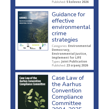
Published:
5 kolovoz 2026
Guidance for
effective
environmental
crime
strategies
Categories:
Environmental
Democracy,
Environmental Justice,
Implement for LIFE
Types:
Joint Publication
Published:
23 srpanj 2026
Case Law of
the Aarhus
Convention
Compliance
Committee