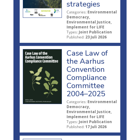
strategies
Categories:
Environmental
Democracy,
Environmental Justice,
Implement for LIFE
Types:
Joint Publication
Published:
23 Juli 2026
Case Law of
the Aarhus
Convention
Compliance
Committee
2004–2025
Categories:
Environmental
Democracy,
Environmental Justice,
Implement for LIFE
Types:
Joint Publication
Published:
17 Juli 2026